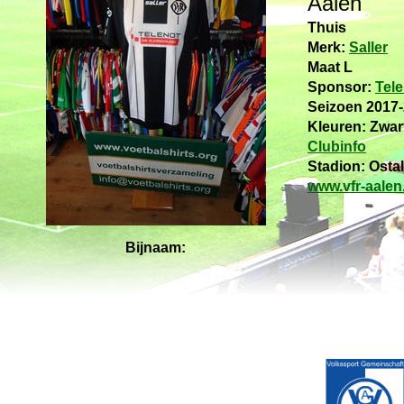
Aalen
Thuis
Merk:
Saller
Maat L
Sponsor:
Tele
Seizoen 2017
Kleuren: Zwar
Clubinfo
Stadion: Ostal
www.vfr-aalen
Bijnaam: