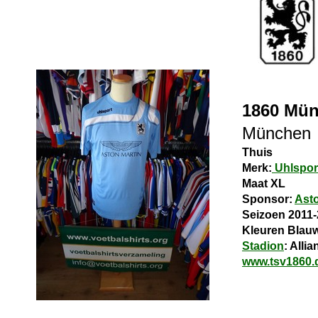
1860 Mü
München
Thuis
Merk:
Uhlspor
Maat XL
Sponsor:
Asto
Seizoen 2011
Kleuren Blauw
Stadion
: Alli
www.tsv1860.