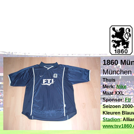
1860 Mü
München
Thuis
Merk:
Nike
Maat XXL
Sponsor:
Fti
Seizoen 2000
Kleuren Blau
Stadion
: Alli
www.tsv1860.