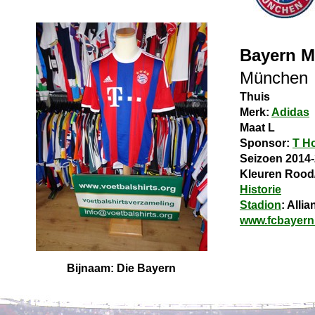
Bayern 
München
Thuis
Merk:
Adidas
Maat L
Sponsor:
T H
Seizoen 2014
Kleuren Rood
Historie
Stadion
: Alli
www.fcbayern
Bijnaam: Die Bayern