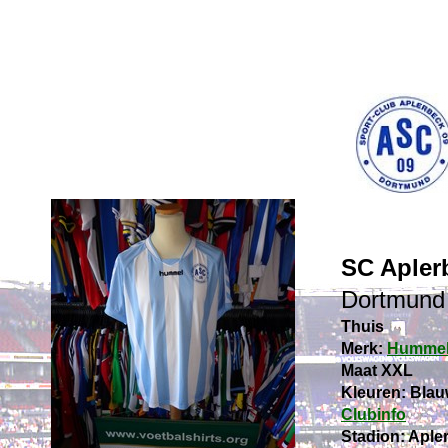
SC Apler
Dortmund
Thuis
Merk:
Humme
Maat XXL
Kleuren: Blau
Clubinfo
Stadion: Apler