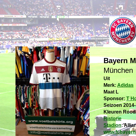
Bayern 
München
Uit
Merk:
Adidas
Maat L
Sponsor:
T H
Seizoen 2014
Kleuren Rood
Historie
Stadion
: Alli
www.fcbayern