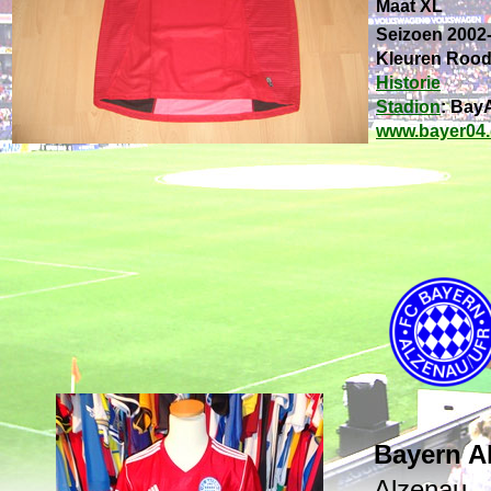
Maat XL
Seizoen 2002
Kleuren Rood
Historie
Stadion
: Bay
www.bayer04
Bayern A
Alzenau