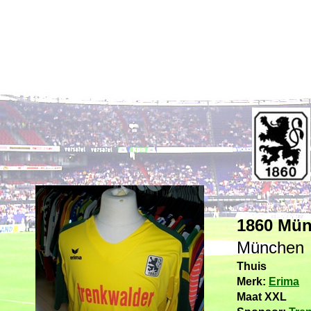
1860 Mü
München
Thuis
Merk:
Erima
Maat XXL