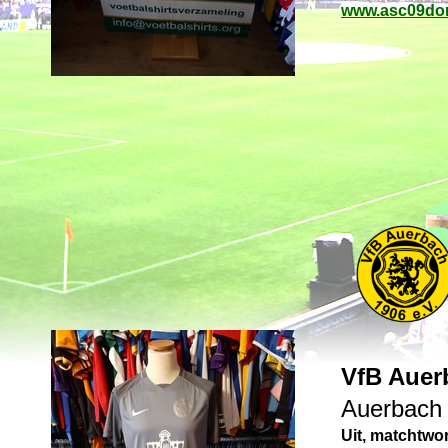
www.asc09do
VfB Auer
Auerbach
Uit, matchtwo