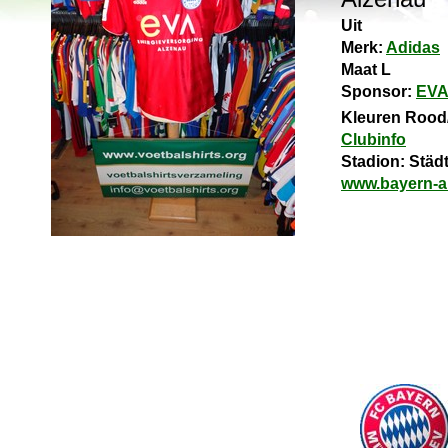
Uit
Merk:
Adidas
Maat L
Sponsor:
EV
Kleuren Rood
Clubinfo
Stadion: Städ
www.bayern-a