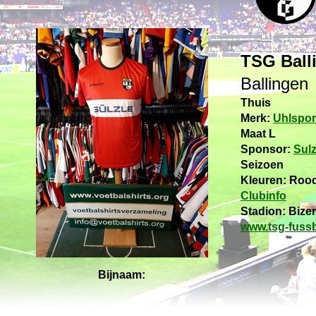
TSG Ball
Ballingen
Thuis
Merk:
Uhlspor
Maat L
Sponsor:
Sulz
Seizoen
Kleuren: Rood
Clubinfo
Stadion: Bizer
www.tsg-fussb
Bijnaam: