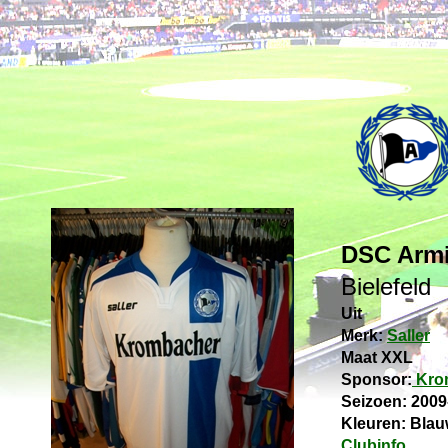
DSC Armi
Bielefeld
Uit
Merk:
Saller
Maat XXL
Sponsor:
Kro
Seizoen: 2009
Kleuren: Blau
Clubinfo