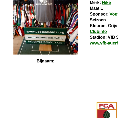
Merk:
Nike
Maat L
Sponsor:
Vog
Seizoen
Kleuren: Grijs
Clubinfo
Stadion: VfB S
www.vfb-auer
Bijnaam: