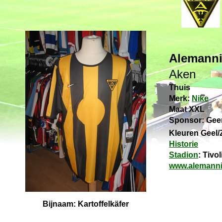
Alemanni
Aken
Thuis
Merk:
Nike
Maat XXL
Sponsor: Gee
Kleuren Geel/
Historie
Stadion
: Tivol
www.alemanni
Bijnaam: Kartoffelkäfer