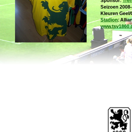
Sponsor:
Tre
Seizoen 2008
Kleuren Geel
Stadion
: Alli
www.tsv1860.