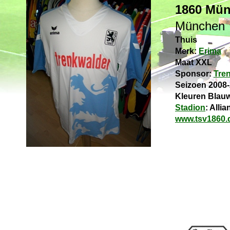
1860 Mü
München
Thuis
Merk:
Erima
Maat XXL
Sponsor:
Tre
Seizoen 2008
Kleuren Blauw
Stadion
: Alli
www.tsv1860.